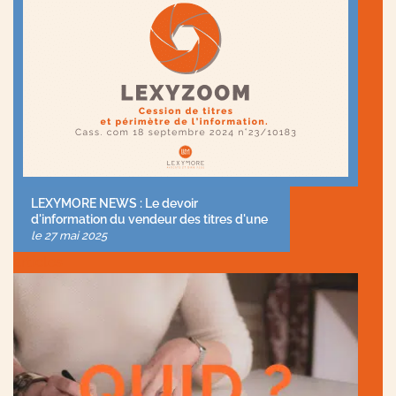
LEXYMORE NEWS : Le devoir
d'information du vendeur des titres d'une
société et le devoir de l'acheteur de se
le
27 mai 2025
renseigner.
articles