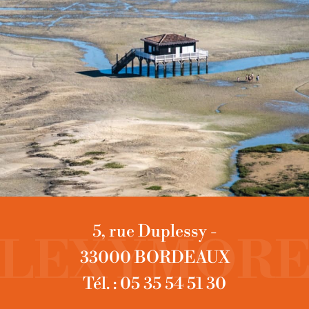
5, rue Duplessy -
33000 BORDEAUX
Tél. : 05 35 54 51 30