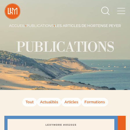
Search
for:
ACCUEIL
PUBLICATIONS
LES ARTICLES DE HORTENSE PEYER
●
●
PUBLICATIONS
Tout
Actualités
Articles
Formations