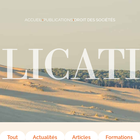
ACCUEIL
PUBLICATIONS
DROIT DES SOCIÉTÉS
●
●
LICAT
Tout
Actualités
Articles
Formations