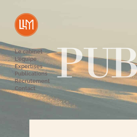
PUB
Le cabinet
L'équipe
Expertises
Publications
Recrutement
Contact