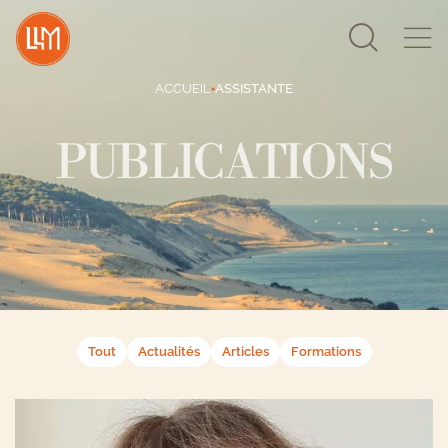
Search
for:
ACCUEIL
ASSISTANTE
●
PUBLICATIONS
Tout
Actualités
Articles
Formations