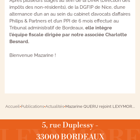
Après plusieurs stages au sein de la DINR (Direction des
impôts des non-résidents), de la DGFIP de Nice, d’une
alternance d’un an au sein du cabinet d’avocats d’affaires
Philips & Partners et d’un PPI de 6 mois effectué au
Tribunal administratif de Bordeaux,
elle intègre
l’équipe fiscale dirigée par notre associée Charlotte
Besnard.
Bienvenue Mazarine !
Accueil
Publications
Actualités
Mazarine QUERU rejoint LEXYMOR...
●
●
●
5, rue Duplessy -
33000 BORDEAUX